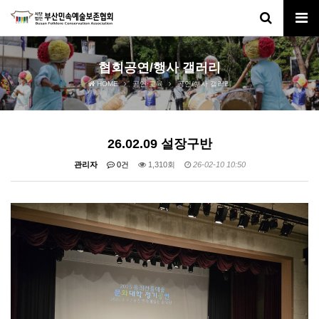
협회공연/행사 갤러리
HOME
공연·교육
공연/행사 갤러리
26.02.09 설장구반
관리자
0건
1,310회
26-02-10 10:50