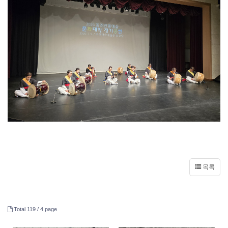
목록
Total 119 /
4 page