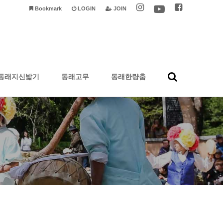
Bookmark
LOGIN
JOIN
동래지신밟기
동래고무
동래한량춤