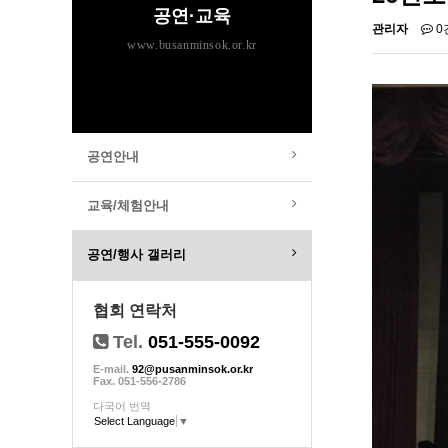
공연·교육
관리자
0
www.busanminsok.or.kr
공연안내
교육/체험안내
공연/행사 갤러리
협회 연락처
Tel.
051-555-0092
E-mail.
92@pusanminsok.or.kr
Fax. 051-556-2786
다국어 번역
Select Language
▼