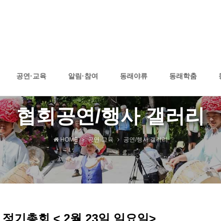
공연·교육
알림·참여
동래야류
동래학춤
협회공연/행사 갤러리
HOME
공연·교육
공연/행사 갤러리
 정기총회 < 2월 23일 일요일>