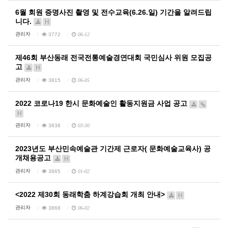
6월 회원 증명사진 촬영 및 전수교육(6.26.일) 기간을 알려드립
니다.
H
관리자
3772
06-12
제46회 부산동래 전국전통예술경연대회 국민심사 위원 모집공
고
H
관리자
3815
06-05
2022 코로나19 한시 문화예술인 활동지원금 사업 공고
H
관리자
3838
03-30
2023년도 부산민속예술관 기간제 근로자( 문화예술교육사) 공
개채용공고
H
관리자
3865
01-02
<2022 제30회 동래학춤 하계강습회 개최 안내>
H
관리자
3868
06-02