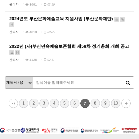
관리자
3961
03-10
2024년도 부산문화예술교육 지원사업 (부산문화재단)
H
관리자
4018
02-05
2022년 (사)부산민속예술보존협회 제56차 정기총회 개최 공고
H
관리자
4126
02-11
1
2
3
4
5
6
8
9
10
7