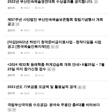
2022년 부산민속예술경연대회 수상결과를 공지합니다.
H
관리자
3892
05-30
제57주년 사단법인 부산민속예술보존협회 창립기념행사 개최
공고
H
관리자
3922
03-18
[마감]2022년 하반기 창작준비금지원사업 - 창작디딤돌 사업
공고 [한국예술인복지재단]
H
관리자
3923
09-15
<2024 제32회 동래학춤 하계강습회 개최 안내> 6월25일 ~ 7월
23일 까지 참가신청 접수
H
관리자
3930
06-14
2021년도 기부금품 모금액 및 활용실적 공개
H
관리자
3940
03-04
국립부산국악원 수요공감- 윤여숙 무용단 춤4대를 바라보다
H