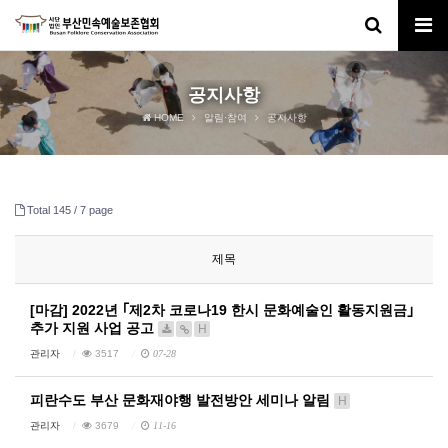
공지사항
HOME
알림·참여
공지사항
Total 145 /
7 page
제목
[마감] 2022년 ｢제2차 코로나19 한시 문화예술인 활동지원금｣
추가 지원 사업 공고
H
관리자
3517
07-28
피란수도 부산 문화재야행 발전방안 세미나 알림
H
관리자
3679
11-16