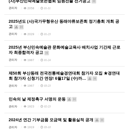
(사)부산민속예술보존협회 임원선출 선거공고
H
관리자
2058
01-31
2025년도 (사)국가무형유산 동래야류보존회 정기총회 개회 공
고
H
관리자
2029
01-23
2025년 부산민속예술관 문화예술교육사 배치사업 기간제 근로
자 최종합격자 공고
H
관리자
1987
01-24
제50회 부산동래 전국전통예술경연대회 참가자 모집 ★경연대
회 참가자 신청기간 연장! 6월17일 (수)까…
H
관리자
1967
03-23
민속의 날 제정촉구 서명의 운동
H
관리자
1923
02-23
2024년 연간 기부금품 모금액 및 활용실적 공개
H
관리자
1919
03-10