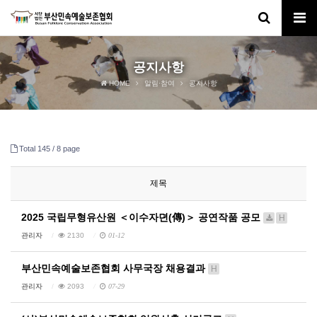
공지사항
HOME
알림·참여
공지사항
Total 145 /
8 page
제목
2025 국립무형유산원 ＜이수자뎐(傳)＞ 공연작품 공모
H
관리자
2130
01-12
부산민속예술보존협회 사무국장 채용결과
H
관리자
2093
07-29