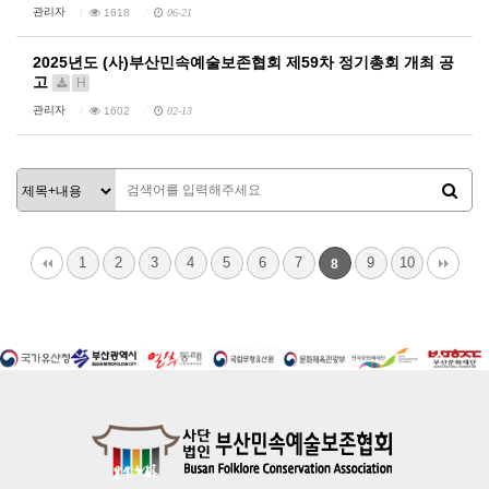
관리자
1618
06-21
2025년도 (사)부산민속예술보존협회 제59차 정기총회 개최 공
고
H
관리자
1602
02-13
1
2
3
4
5
6
7
9
10
8