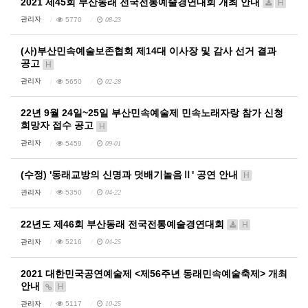
2021 제45회 부산동래 전국전통예술경연대회 개최 안내
H
관리자
5770
08-23
(사)부산민속예술보존협회 제14대 이사장 및 감사 선거 결과
공고
H
관리자
5650
02-28
22년 9월 24일~25일 부산민속예술제 민속노래자랑 참가 신청
희망자 접수 공고
H
관리자
5459
09-01
(수정) '동래교방의 신명과 덧배기놀음Ⅱ' 공연 안내
H
관리자
5350
04-22
22년도 제46회 부산동래 전국전통예술경연대회
H
관리자
5216
04-25
2021 대한민국공연예술제 <제56주년 동래민속예술축제> 개최
안내
H
관리자
5117
10-25