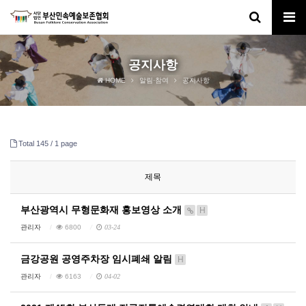
공지사항
HOME
알림·참여
공지사항
Total 145 /
1 page
제목
부산광역시 무형문화재 홍보영상 소개
H
관리자
6800
03-24
금강공원 공영주차장 임시폐쇄 알림
H
관리자
6163
04-02