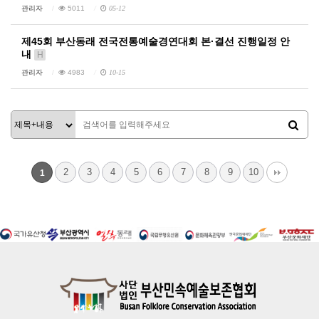
관리자
5011
05-12
제45회 부산동래 전국전통예술경연대회 본·결선 진행일정 안
내
H
관리자
4983
10-15
2
3
4
5
6
7
8
9
10
1