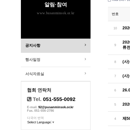
알림·참여
www.busanminsok.or.kr
번호
20
10
20
공지사항
9
류
행사일정
(사
8
서식자료실
(사
7
협회 연락처
26
6
Tel.
051-555-0092
20
5
E-mail.
92@pusanminsok.or.kr
Fax. 051-556-2786
다국어 번역
제5
4
Select Language
▼