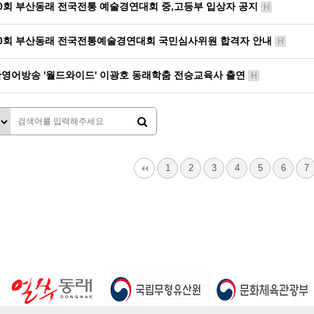
0회 부산동래 전국전통 예술경연대회 중,고등부 입상자 공지
H
0회 부산동래 전국전통예술경연대회 국민심사위원 합격자 안내
H
영어방송 '월드와이드' 이광호 동래학춤 전승교육사 출연
H
1
2
3
4
5
6
7