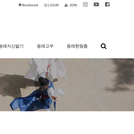
Bookmark
LOGIN
JOIN
동래지신밟기
동래고무
동래한량춤