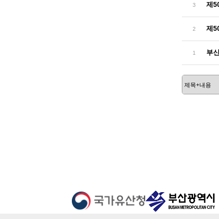
제5
3
제5
2
부산
1
처음