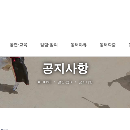
공연·교육
알림·참여
동래야류
동래학춤
공지사항
HOME
알림·참여
공지사항
 page