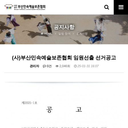
공지사항
HOME
알림·참여
공지사항
(사)부산민속예술보존협회 임원선출 선거공고
관리자
0건
2,046회
25-01-31 16:07