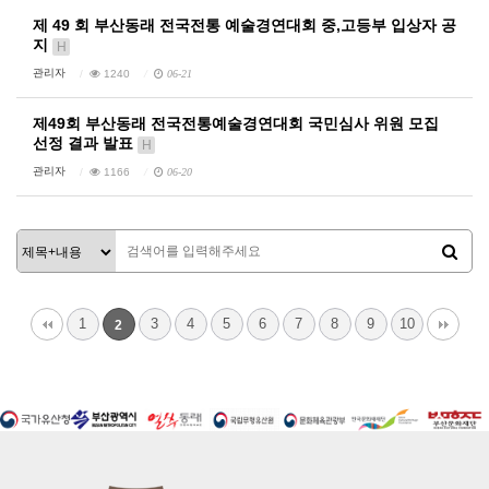
제 49 회 부산동래 전국전통 예술경연대회 중,고등부 입상자 공
지
H
관리자
1240
06-21
제49회 부산동래 전국전통예술경연대회 국민심사 위원 모집
선정 결과 발표
H
관리자
1166
06-20
1
3
4
5
6
7
8
9
10
2