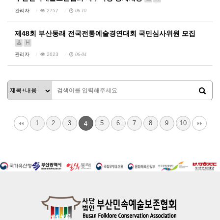
관리자
2757
06-10
제48회 부산동래 전국전통예술경연대회 국민심사위원 모집
H
관리자
2623
06-04
1
2
3
5
6
7
8
9
10
4