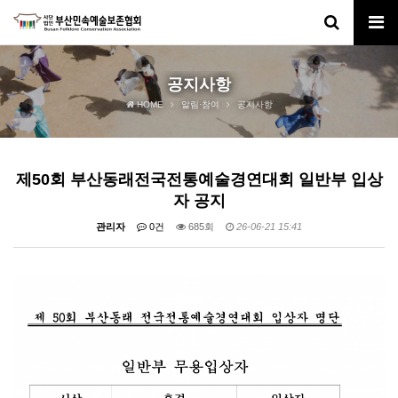
공지사항
HOME
알림·참여
공지사항
제50회 부산동래전국전통예술경연대회 일반부 입상
자 공지
관리자
0건
685회
26-06-21 15:41