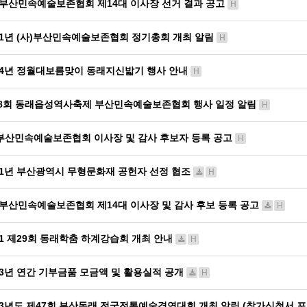
)부산민속예술보존협회 제14대 이사장 선거 결과 공고
H
21년 (사)부산민속예술보존협회 정기총회 개최 알림
H
24년 정월대보름맞이 동래지신밟기 행사 안내
H
8회 동래읍성역사축제 부산민속예술보존협회 행사 일정 알림
H
부산민속예술보존협회 이사장 및 감사 후보자 등록 공고
H
21년 부산광역시 무형문화재 공헌자 선정 협조
H
)부산민속예술보존협회 제14대 이사장 및 감사 후보 등록 공고
H
21 제29회 동래학춤 하계강습회 개최 안내
H
23년 연간 기부금품 모금액 및 활용실적 공개
H
23년도 제47회 부산동래 전국전통예술경연대회 개최 알림 (참가신청서 포