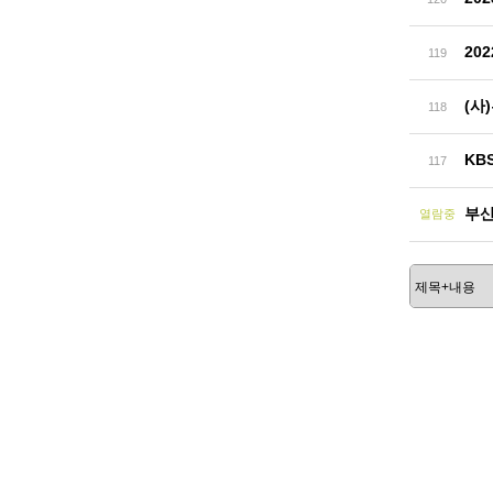
20
119
(사
118
KB
117
부산
열람중
처음