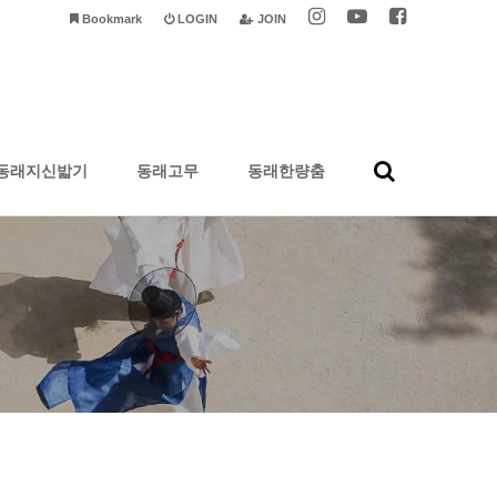
Bookmark
LOGIN
JOIN
동래지신밟기
동래고무
동래한량춤