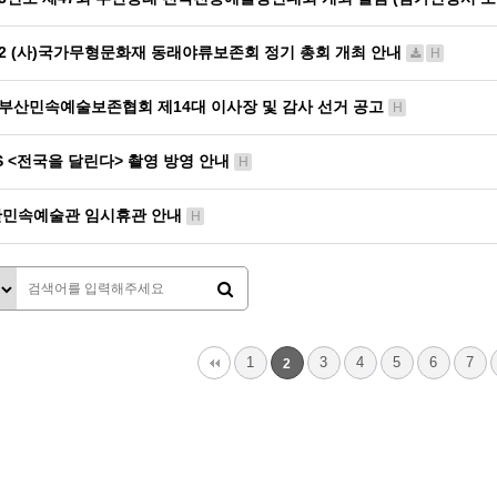
22 (사)국가무형문화재 동래야류보존회 정기 총회 개최 안내
H
)부산민속예술보존협회 제14대 이사장 및 감사 선거 공고
H
S <전국을 달린다> 촬영 방영 안내
H
민속예술관 임시휴관 안내
H
맨끝
1
3
4
5
6
7
2