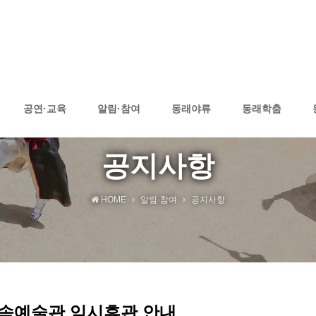
공연·교육
알림·참여
동래야류
동래학춤
공지사항
HOME
알림·참여
공지사항
속예술관 임시휴관 안내