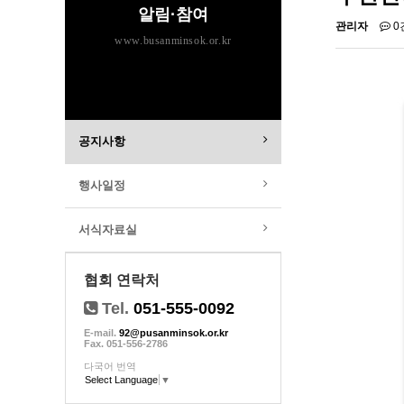
알림·참여
관리자
0
www.busanminsok.or.kr
공지사항
행사일정
서식자료실
협회 연락처
Tel.
051-555-0092
E-mail.
92@pusanminsok.or.kr
Fax. 051-556-2786
다국어 번역
Select Language
▼