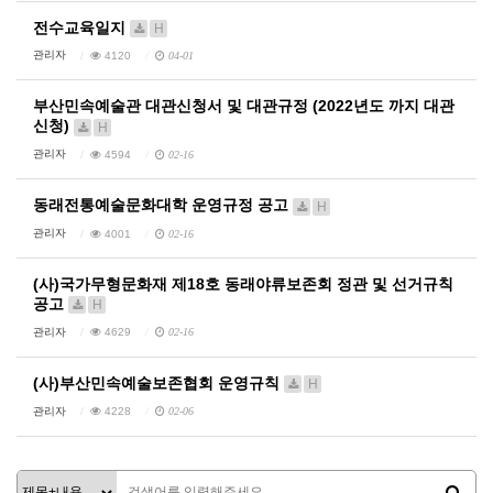
전수교육일지
H
관리자
4120
04-01
부산민속예술관 대관신청서 및 대관규정 (2022년도 까지 대관
신청)
H
관리자
4594
02-16
동래전통예술문화대학 운영규정 공고
H
관리자
4001
02-16
(사)국가무형문화재 제18호 동래야류보존회 정관 및 선거규칙
공고
H
관리자
4629
02-16
(사)부산민속예술보존협회 운영규칙
H
관리자
4228
02-06