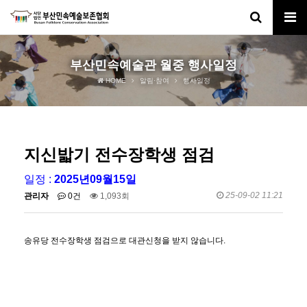
부산민속예술관 월중 행사일정
HOME
알림·참여
행사일정
지신밟기 전수장학생 점검
일정 :
2025년09월15일
25-09-02 11:21
관리자
0건
1,093회
송유당 전수장학생 점검으로 대관신청을 받지 않습니다.