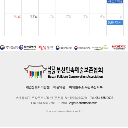
대관) 해금아
30일
31일
1일
2일
3일
4일
5일
동래지신밟기 
개인정보처리방침
이용약관
이메일주소 무단수집거부
부산 동래구 우장춘로 195-46 (온천동, 부산민속예술관)
Tel.
051-555-0092
Fax. 051-556-2786
E-mail.
92@pusanminsok.or.kr
©
www.busanminsok.or.kr