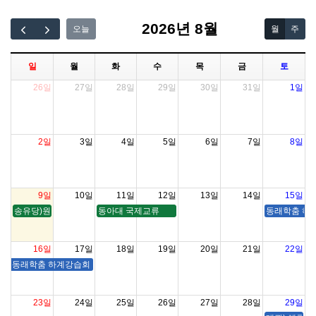
2026년 8월
오늘
월
주
일
월
화
수
목
금
토
26일
27일
28일
29일
30일
31일
1일
2일
3일
4일
5일
6일
7일
8일
9일
10일
11일
12일
13일
14일
15일
송유당)원향춤보존회 <잠룡제천 다시 여는 하늘>
동아대 국제교류
동래학춤 하계강
16일
17일
18일
19일
20일
21일
22일
동래학춤 하계강습회 및 워크숍 ( 송유당 , 대연습실 )
23일
24일
25일
26일
27일
28일
29일