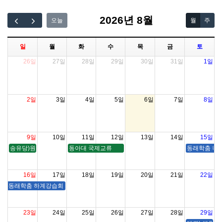
2026년 8월
오늘
월
주
일
월
화
수
목
금
토
26일
27일
28일
29일
30일
31일
1일
2일
3일
4일
5일
6일
7일
8일
9일
10일
11일
12일
13일
14일
15일
송유당)원향춤보존회 <잠룡제천 다시 여는 하늘>
동아대 국제교류
동래학춤 하계강
16일
17일
18일
19일
20일
21일
22일
동래학춤 하계강습회 및 워크숍 ( 송유당 , 대연습실 )
23일
24일
25일
26일
27일
28일
29일