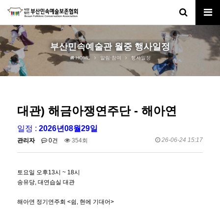
부산민속예술관 월중 행사일정
HOME
알림·참여
행사일정
대관) 해금아쟁연주단 - 해아연
일정 :
2026년08월29일
26-06-24 15:17
관리자
0건
354회
토요일 오후13시 ~ 18시
송유당, 대연습실 대관
해아연 정기연주회 <쉼, 현에 기대어>