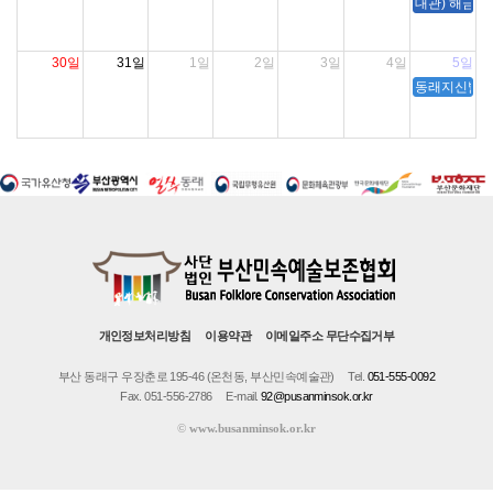
대관) 해금아
30일
31일
1일
2일
3일
4일
5일
동래지신밟기 
개인정보처리방침
이용약관
이메일주소 무단수집거부
부산 동래구 우장춘로 195-46 (온천동, 부산민속예술관)
Tel.
051-555-0092
Fax. 051-556-2786
E-mail.
92@pusanminsok.or.kr
©
www.busanminsok.or.kr