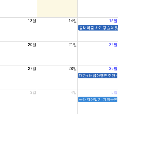
13일
14일
15일
동래학춤 하계강습회 및 워크숍 ( 송유당
20일
21일
22일
27일
28일
29일
대관) 해금아쟁연주단 - 해아연
3일
4일
5일
동래지신밟기 기획공연 (리허설) / (본