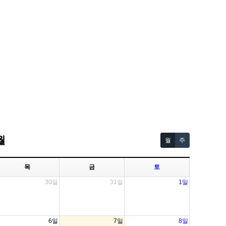
월
월
주
목
금
토
30일
31일
1일
6일
7일
8일