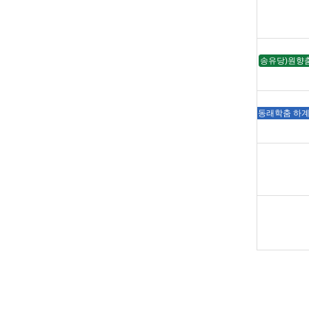
송유당)원향춤
동래학춤 하계강