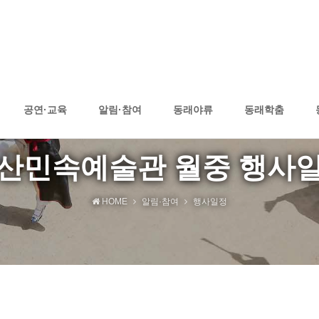
공연·교육
알림·참여
동래야류
동래학춤
산민속예술관 월중 행사
HOME
알림·참여
행사일정