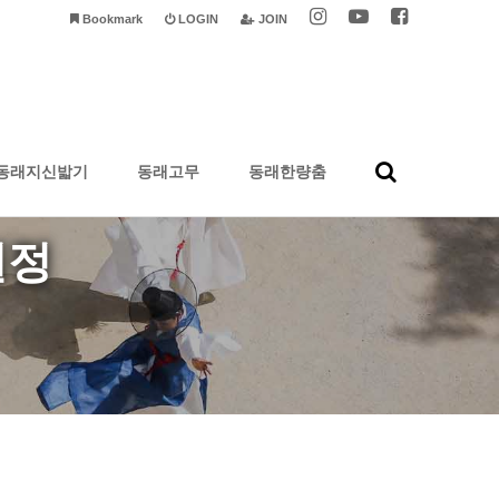
Bookmark
LOGIN
JOIN
동래지신밟기
동래고무
동래한량춤
일정