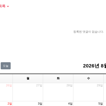
목록
등록된 댓글이 없습니다.
2026년 8
오늘
월
화
수
26일
27일
28일
29일
2일
3일
4일
5일