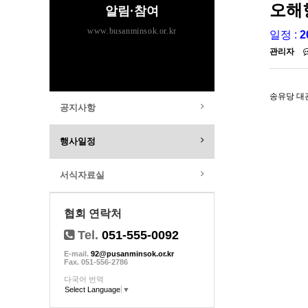
오해
알림·참여
www.busanminsok.or.kr
일정 :
2
관리자
송유당 대관
공지사항
행사일정
서식자료실
협회 연락처
Tel.
051-555-0092
E-mail.
92@pusanminsok.or.kr
Fax. 051-556-2786
다국어 번역
Select Language
▼