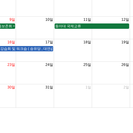
9일
10일
11일
12일
보존회 <잠룡제천 다시 여는 하늘>
동아대 국제교류
16일
17일
18일
19일
습회 및 워크숍 ( 송유당 , 대연습실 )
23일
24일
25일
26일
30일
31일
1일
2일