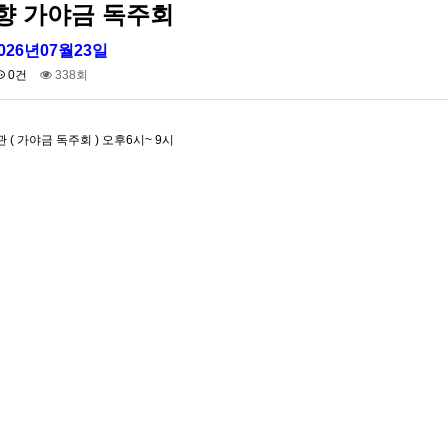
향 가야금 독주회
026년07월23일
0건
338회
 ( 가야금 독주회 ) 오후6시~ 9시