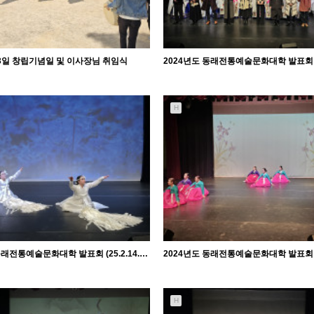
23일 창립기념일 및 이사장님 취임식
H
1185
03-28
1740
02-18
관리자
관리자
2024년도 동래전통예술문화대학 발표회 (25.2.14. 금) - 지전춤반
H
1241
02-18
1169
02-18