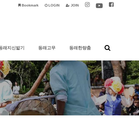
Bookmark
LOGIN
JOIN
동래지신밟기
동래고무
동래한량춤