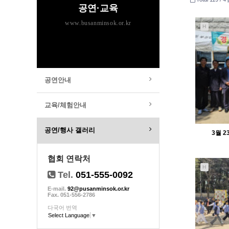
공연·교육
www.busanminsok.or.kr
H
공연안내
교육/체험안내
공연/행사 갤러리
3월 
협회 연락처
H
Tel.
051-555-0092
E-mail.
92@pusanminsok.or.kr
Fax. 051-556-2786
다국어 번역
Select Language
▼