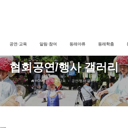
공연·교육
알림·참여
동래야류
동래학춤
협회공연/행사 갤러리
HOME
공연·교육
공연/행사 갤러리
page