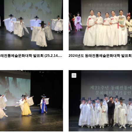
관리자
관리자
2024년도 동래전통예술문화대학 발표회 (25.2.14. 금) - 학춤 수요반
H
1229
02-18
1133
02-18
관리자
관리자