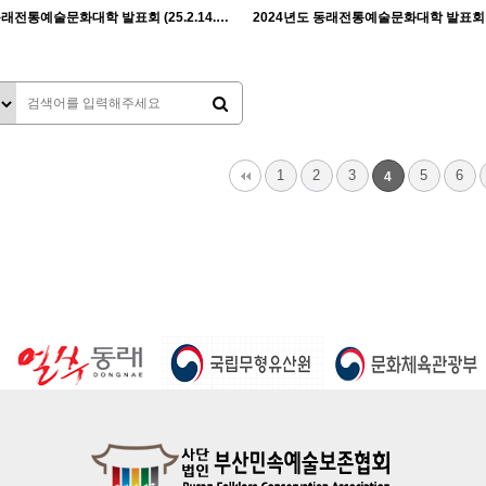
2024년도 동래전통예술문화대학 발표회 (25.2.14. 금) - 한량춤 월요반
962
02-18
987
02-18
관리자
관리자
맨끝
1
2
3
5
6
4