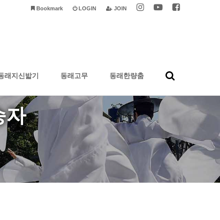
Bookmark
LOGIN
JOIN
동래지신밟기
동래고무
동래한량춤
승자