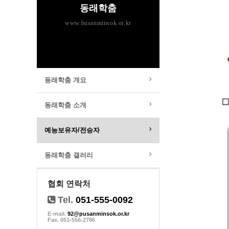
동래학춤
www.busanminsok.or.kr
동래학춤 개요
동래학춤 소개
예능보유자/전승자
동래학춤 갤러리
협회 연락처
Tel.
051-555-0092
E-mail.
92@pusanminsok.or.kr
Fax. 051-556-2786