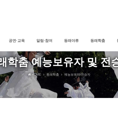
공연·교육
알림·참여
동래야류
동래학춤
래학춤 예능보유자 및 전
HOME
동래학춤
예능보유자/전승자