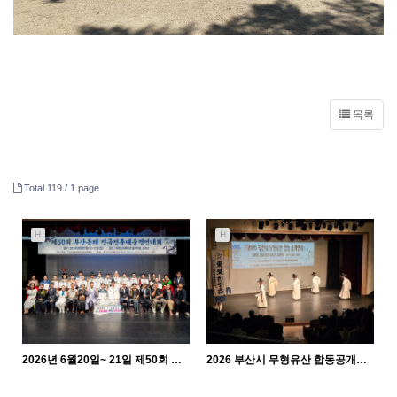
목록
Total 119 /
1 page
H
H
2026년 6월20일~ 21일 제50회 부산동래 전국전통예술경연대회
2026 부산시 무형유산 합동공개행사
597
06-26
925
05-11