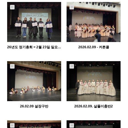
관리자
관리자
H
H
26년도 정기총회 < 2월 23일 일요일>
2026.02.09 - 커튼콜
1325
02-23
1481
02-10
관리자
관리자
H
H
26.02.09 설장구반
2026.02.09. 살풀이춤반2
1295
02-10
1488
02-10
관리자
관리자
H
H