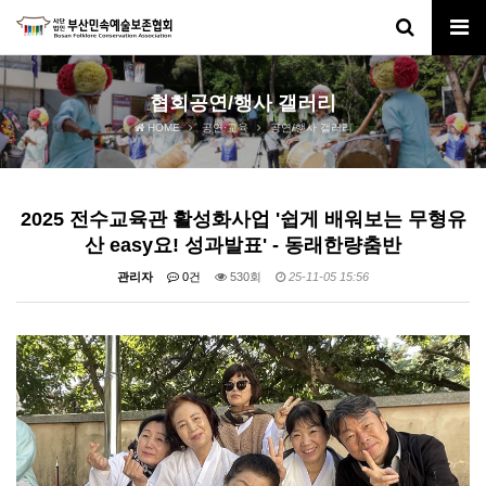
협회공연/행사 갤러리
HOME
공연·교육
공연/행사 갤러리
2025 전수교육관 활성화사업 '쉽게 배워보는 무형유
산 easy요! 성과발표' - 동래한량춤반
관리자
0건
530회
25-11-05 15:56