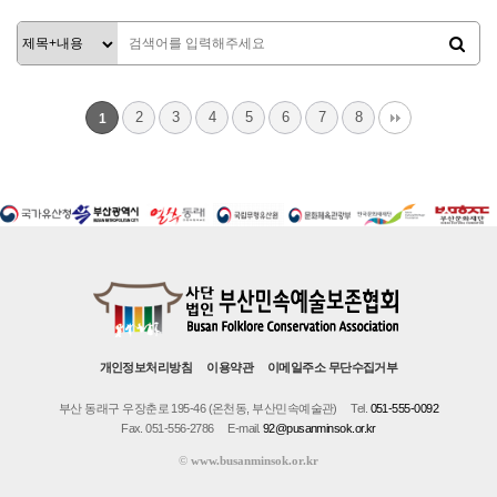
관리자
2
3
4
5
6
7
8
1
개인정보처리방침
이용약관
이메일주소 무단수집거부
부산 동래구 우장춘로 195-46 (온천동, 부산민속예술관)
Tel.
051-555-0092
Fax. 051-556-2786
E-mail.
92@pusanminsok.or.kr
©
www.busanminsok.or.kr