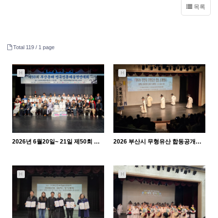
목록
Total 119 /
1 page
H
H
2026년 6월20일~ 21일 제50회 부산동래 전국전통예술경연대회
2026 부산시 무형유산 합동공개행사
597
06-26
926
05-11
관리자
관리자
H
H