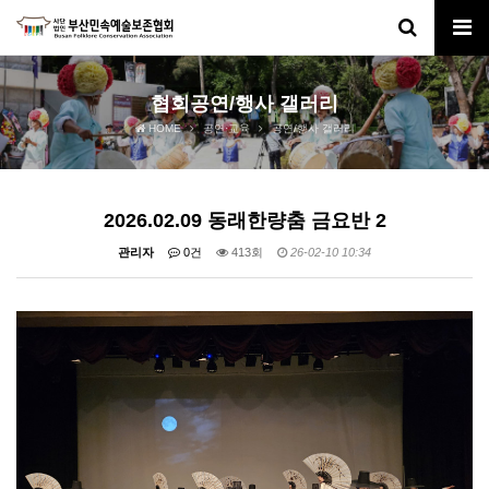
협회공연/행사 갤러리
HOME
공연·교육
공연/행사 갤러리
2026.02.09 동래한량춤 금요반 2
관리자
0건
413회
26-02-10 10:34