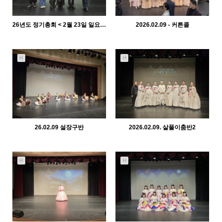
26년도 정기총회 < 2월 23일 일요일>
2026.02.09 - 커튼콜
1328
02-23
1483
02-10
관리자
관리자
H
H
26.02.09 설장구반
2026.02.09. 살풀이춤반2
1297
02-10
1489
02-10
관리자
관리자
H
H