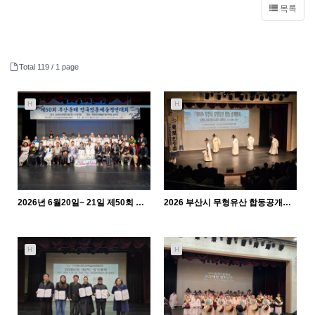
목록
Total 119 /
1 page
H
H
2026년 6월20일~ 21일 제50회 부산동래 전국전통예술경연대회
2026 부산시 무형유산 합동공개행사
597
06-26
926
05-11
관리자
관리자
H
H