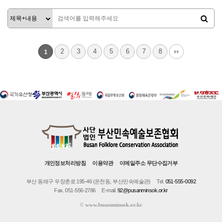
관리자
2
3
4
5
6
7
8
1
개인정보처리방침
이용약관
이메일주소 무단수집거부
부산 동래구 우장춘로 195-46 (온천동, 부산민속예술관)
Tel.
051-555-0092
Fax. 051-556-2786
E-mail.
92@pusanminsok.or.kr
©
www.busanminsok.or.kr