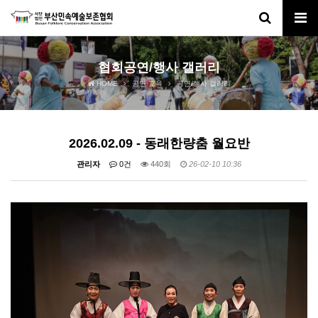
협회공연/행사 갤러리
HOME
공연·교육
공연/행사 갤러리
2026.02.09 - 동래한량춤 월요반
관리자
0건
440회
26-02-10 10:36