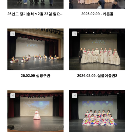
26년도 정기총회 < 2월 23일 일요일>
2026.02.09 - 커튼콜
1328
02-23
1483
02-10
관리자
관리자
H
H
26.02.09 설장구반
2026.02.09. 살풀이춤반2
1297
02-10
1489
02-10
관리자
관리자
H
H