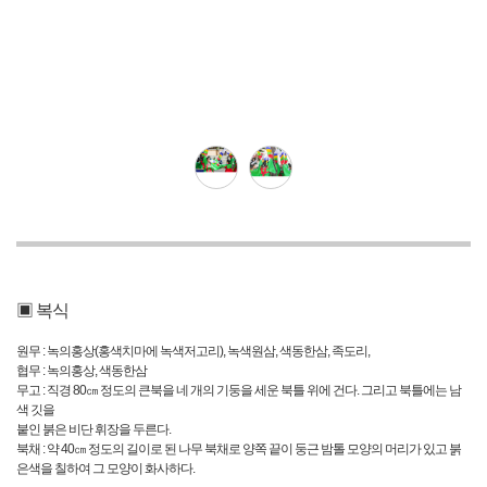
▣ 복식
원무 : 녹의홍상(홍색치마에 녹색저고리), 녹색원삼, 색동한삼, 족도리,
협무 : 녹의홍상, 색동한삼
무고 : 직경 80㎝ 정도의 큰북을 네 개의 기둥을 세운 북틀 위에 건다. 그리고 북틀에는 남
색 깃을
붙인 붉은 비단 휘장을 두른다.
북채 : 약 40㎝ 정도의 길이로 된 나무 북채로 양쪽 끝이 둥근 밤톨 모양의 머리가 있고 붉
은색을 칠하여 그 모양이 화사하다.