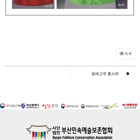
목록
동래고무 춤사위