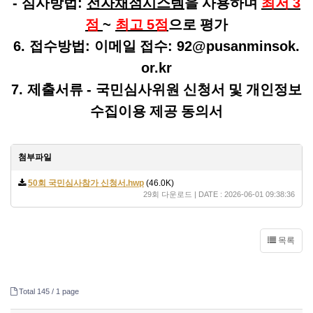
-
심사방법
:
전자채점시스템
을 사용하며
최저
3
점
~
최고
5
점
으로 평가
6.
접수방법
:
이메일 접수
: 92@pusanminsok.
or.kr
7.
제출서류
-
국민심사위원 신청서 및 개인정보
수집이용 제공 동의서
첨부파일
50회 국민심사참가 신청서.hwp
(46.0K)
29회 다운로드 | DATE : 2026-06-01 09:38:36
목록
Total 145 /
1 page