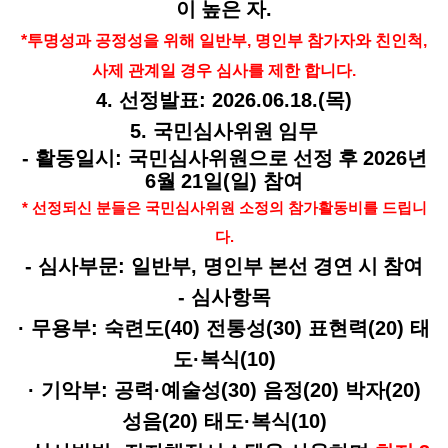
이 높은 자
.
*
투명성과 공정성을 위해 일반부
,
명인부 참가자와 친인척
,
사제 관계일 경우 심사를 제한 합니다
.
4.
선정발표
: 2026.06.18.(
목
)
5.
국민심사위원 임무
-
활동일시
:
국민심사위원으로 선정 후
2026
년
6
월
21
일
(
일
)
참여
*
선정되신 분들은 국민심사위원 소정의 참가활동비를 드립니
다
.
-
심사부문
:
일반부
,
명인부 본선 경연 시 참여
-
심사항목
·
무용부
:
숙련도
(40)
전통성
(30)
표현력
(20)
태
도
·
복식
(10)
·
기악부
:
공력
·
예술성
(30)
음정
(20)
박자
(20)
성음
(20)
태도
·
복식
(10)