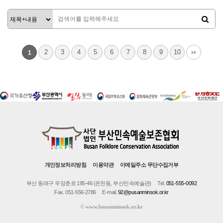
2
3
4
5
6
7
8
9
10
1
개인정보처리방침
이용약관
이메일주소 무단수집거부
부산 동래구 우장춘로 195-46 (온천동, 부산민속예술관)
Tel.
051-555-0092
Fax. 051-556-2786
E-mail.
92@pusanminsok.or.kr
©
www.busanminsok.or.kr