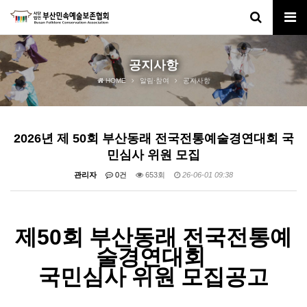
공지사항
HOME
알림·참여
공지사항
2026년 제 50회 부산동래 전국전통예술경연대회 국
민심사 위원 모집
관리자
0건
653회
26-06-01 09:38
제
50
회 부산동래 전국전통예
술경연대회
국민심사 위원 모집공고