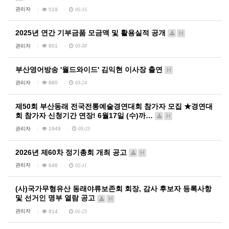
관리자
519
05-15
2025년 연간 기부금품 모금액 및 활용실적 공개
H
관리자
801
03-30
부산영어방송 '월드와이드' 김익현 이사장 출연
H
관리자
880
03-24
제50회 부산동래 전국전통예술경연대회 참가자 모집 ★경연대
회 참가자 신청기간 연장! 6월17일 (수)까…
H
관리자
1949
03-23
2026년 제60차 정기총회 개최 공고
H
관리자
646
02-11
(사)국가무형유산 동래야류보존회 회장, 감사 후보자 등록사항
및 선거인 명부 열람 공고
H
관리자
814
01-23