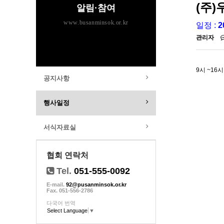
(주
알림·참여
www.busanminsok.or.kr
일정 :
2
관리자
9시 ~16
공지사항
행사일정
서식자료실
협회 연락처
Tel.
051-555-0092
E-mail.
92@pusanminsok.or.kr
Fax. 051-556-2786
다국어 번역
Select Language
▼