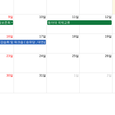
9일
10일
11일
12일
보존회 <잠룡제천 다시 여는 하늘>
동아대 국제교류
16일
17일
18일
19일
습회 및 워크숍 ( 송유당 , 대연습실 )
23일
24일
25일
26일
30일
31일
1일
2일