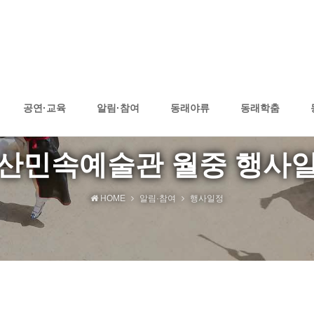
공연·교육
알림·참여
동래야류
동래학춤
산민속예술관 월중 행사
HOME
알림·참여
행사일정