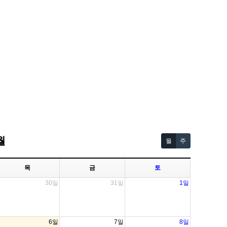
월
월
주
목
금
토
30일
31일
1일
6일
7일
8일