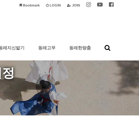
Bookmark
LOGIN
JOIN
동래지신밟기
동래고무
동래한량춤
일정