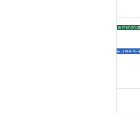
송유당)원향춤
동래학춤 하계강