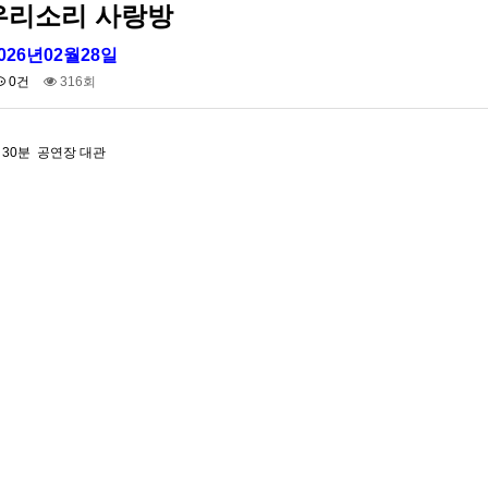
)우리소리 사랑방
026년02월28일
0건
316회
시 30분 공연장 대관