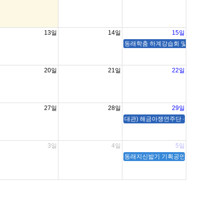
13일
14일
15일
동래학춤 하계강습회 및 워크숍 ( 송유당
20일
21일
22일
27일
28일
29일
대관) 해금아쟁연주단 - 해아연
3일
4일
5일
동래지신밟기 기획공연 (리허설) / (본