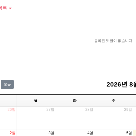
목록
등록된 댓글이 없습니다.
2026년 8
오늘
월
화
수
26일
27일
28일
29일
2일
3일
4일
5일