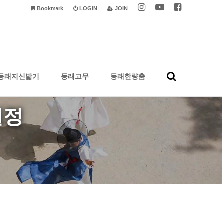
Bookmark
LOGIN
JOIN
동래지신밟기
동래고무
동래한량춤
일정