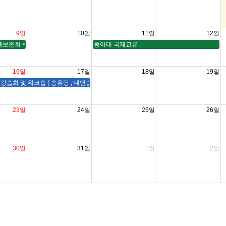
9일
10일
11일
12일
보존회 <잠룡제천 다시 여는 하늘>
동아대 국제교류
16일
17일
18일
19일
습회 및 워크숍 ( 송유당 , 대연습실 )
23일
24일
25일
26일
30일
31일
1일
2일