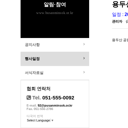
용두산
알림·참여
www.busanminsok.or.kr
일정 :
2
관리자
용두산 공
공지사항
행사일정
서식자료실
협회 연락처
Tel.
051-555-0092
E-mail.
92@pusanminsok.or.kr
Fax. 051-556-2786
다국어 번역
Select Language
▼