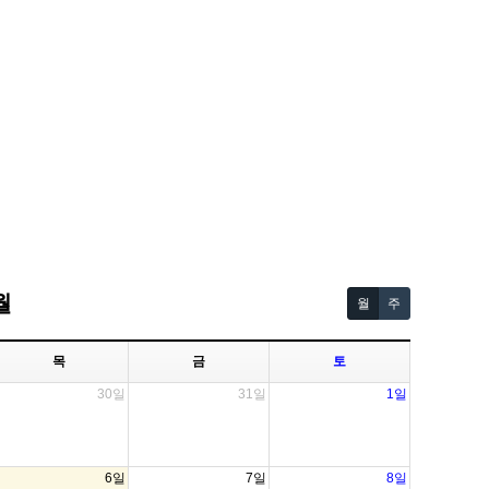
월
월
주
목
금
토
30일
31일
1일
6일
7일
8일