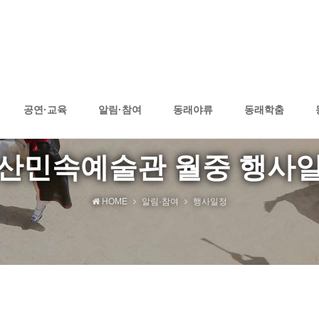
공연·교육
알림·참여
동래야류
동래학춤
산민속예술관 월중 행사
HOME
알림·참여
행사일정