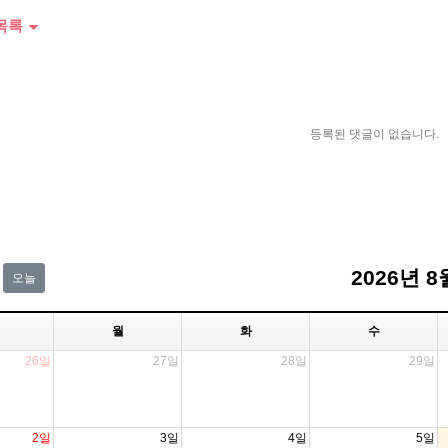
목록
등록된 댓글이 없습니다.
2026년 8
오늘
월
화
수
26일
27일
28일
29일
2일
3일
4일
5일