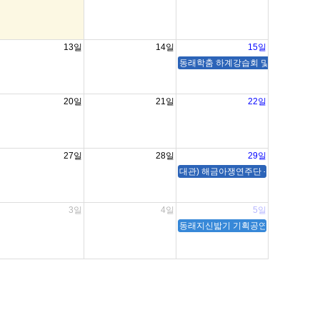
13일
14일
15일
동래학춤 하계강습회 및 워크숍 ( 송유당
20일
21일
22일
27일
28일
29일
대관) 해금아쟁연주단 - 해아연
3일
4일
5일
동래지신밟기 기획공연 (리허설) / (본