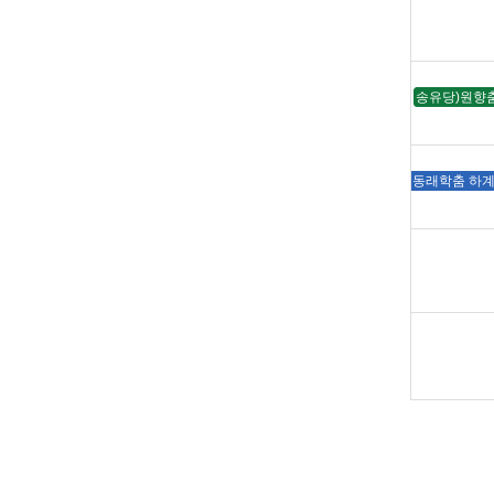
송유당)원향춤
동래학춤 하계강